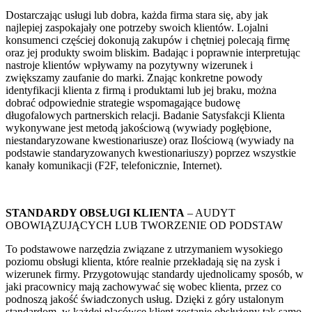
Dostarczając usługi lub dobra, każda firma stara się, aby jak
najlepiej zaspokajały one potrzeby swoich klientów. Lojalni
konsumenci częściej dokonują zakupów i chętniej polecają firmę
oraz jej produkty swoim bliskim. Badając i poprawnie interpretując
nastroje klientów wpływamy na pozytywny wizerunek i
zwiększamy zaufanie do marki. Znając konkretne powody
identyfikacji klienta z firmą i produktami lub jej braku, można
dobrać odpowiednie strategie wspomagające budowę
długofalowych partnerskich relacji. Badanie Satysfakcji Klienta
wykonywane jest metodą jakościową (wywiady pogłębione,
niestandaryzowane kwestionariusze) oraz Ilościową (wywiady na
podstawie standaryzowanych kwestionariuszy) poprzez wszystkie
kanały komunikacji (F2F, telefonicznie, Internet).
STANDARDY OBSŁUGI KLIENTA
– AUDYT
OBOWIĄZUJĄCYCH LUB TWORZENIE OD PODSTAW
To podstawowe narzędzia związane z utrzymaniem wysokiego
poziomu obsługi klienta, które realnie przekładają się na zysk i
wizerunek firmy. Przygotowując standardy ujednolicamy sposób, w
jaki pracownicy mają zachowywać się wobec klienta, przez co
podnoszą jakość świadczonych usług. Dzięki z góry ustalonym
standardom, w każdej placówce klient zostanie obsłużony tak samo