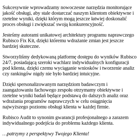
Sukcesywnie wprowadzamy nowoczesne narzędzia monitorujące
jakość obsługi, aby stale dostarczać naszym klientom obiektywne i
rzetelne wyniki, dzięki którym mogą jeszcze łatwiej doskonalić
proces obsługi i zwiększać swoją konkurencyjność.
Jesteśmy autorami unikatowej architektury programu naprawczego
Rubisco Fix Kit, dzięki któremu wdrażanie zmian jest jeszcze
bardziej skuteczne.
Stworzyliśmy dedykowaną platformę dostępu do wyników Rubisco
24/7, posiadającą szeroki wachlarz indywidualnych konfiguracji
pod klienta, dzięki czemu wyciąganie wniosków i tworzenie analiz
czy rankingów nigdy nie było bardziej intuicyjne.
Dzięki spersonalizowanym narzędziom badawczym i
zaangażowaniu fachowego zespołu otrzymamy obiektywne i
rzetelne wyniki badań będące podstawą do dalszych analiz oraz
wdrażania programów naprawczych w celu osiągnięcia
najwyższego poziomu obsługi klienta w każdej firmie.
Rubisco Audit to synonim gwarancji profesjonalnego a zarazem
indywidualnego podejścia do problemu każdego klienta.
…patrzymy z perspektywy Twojego Klienta!