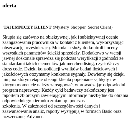
oferta
TAJEMNICZY KLIENT
(Mystery Shopper, Secret Client)
Skupia się zarówno na obiektywnej, jak i subiektywnej ocenie
zaangażowania pracownika w kontakt z klientem, wykorzystując
obserwację uczestniczącą.
Metoda ta służy do kontroli i oceny
wszystkich parametrów ścieżki sprzedaży. Dodatkowo w wersji
jawnej doskonale sprawdza się podczas weryfikacji zgodności ze
standardami takich elementów jak merchendising, czystość czy
dress code.
Dzięki konsolidacji wyników badań ilościowych i
jakościowych otrzymamy konkretne sygnały. Dowiemy się dzięki
nim, na którym etapie obsługi klienta popełniane są błędy i w
którym momencie należy zareagować, wprowadzając odpowiedni
program naprawczy.
Każdy cykl badawczy zakończony jest
raportem zbiorczym zawierającym informacje niezbędne do obrania
odpowiedniego kierunku zmian np. podczas
szkolenia.
W
zależności od szczegółowości danych i
zaawansowania analiz, raporty występują w formach Basic oraz
rozszerzonej Advance.